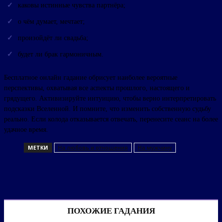
каковы истинные чувства партнёра;
о чём думает, мечтает;
произойдёт ли свадьба;
будет ли брак гармоничным.
Бесплатное онлайн гадание обрисует наиболее вероятные
перспективы, охватывая все аспекты прошлого, настоящего и
грядущего. Активизируйте интуицию, чтобы верно интерпретировать
подсказки Вселенной. И помните, что изменить собственную судьбу
реально. Если колода отказывается отвечать, перенесите сеанс на более
удачное время.
МЕТКИ
На любовь и отношения
На мужчину
ПОХОЖИЕ ГАДАНИЯ