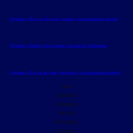
Гадание «Что он обо мне думает» на цыганских картах
Гадание «Любит ли он меня» на картах Ленорман
Гадание «Что он ко мне чувствует» на цыганских картах
Да-Нет
На будущее
На бывшего
На детей
На женщину
На измену