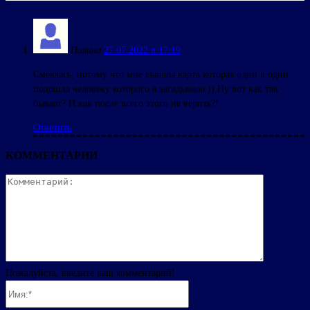
Полина
27.07.2022 в 17:19
Смеялась, потому что мне выпала карта которая один в один
подошла человеку которого я загадывала )) Ну вот как так
бывает? И как после всего этого не верить?!
Ответить
КОММЕНТАРИИ
Комментар
Пожалуйста, введите ваш комментарий!
Имя:*