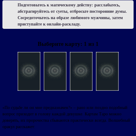
Подготовьтесь к магическому действу: расслабьтесь,
абстрагируйтесь от суеты, отбросьте посторонние думы.
Сосредоточьтесь на образе любимого мужчины, затем
приступайте к онлайн-раскладу.
Выберите карту:
1
из
1
«По судьбе ли он мне предназначен?» – рано или поздно подобный
вопрос приходит в голову каждой девушке. Картам Таро можно
доверять, их пророчества сбываются практически всегда. Волшебный
оракул расскажет: