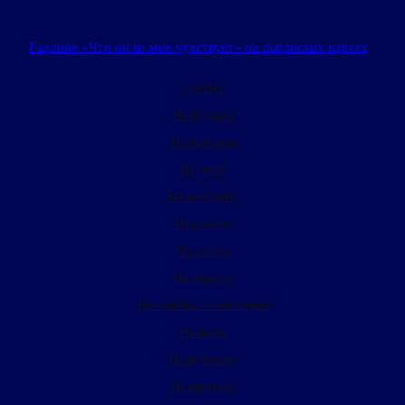
Гадание «Что он ко мне чувствует» на цыганских картах
Да-Нет
На будущее
На бывшего
На детей
На женщину
На измену
На интим
На карьеру
На любовь и отношения
На мужа
На мужчину
На пропажу