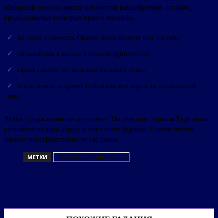
обширный прогноз вместе с понятной расшифровкой. Главное,
придерживаться нехитрых правил ворожбы:
не стоит тревожить Оракул, когда болеете или злитесь;
обращайтесь к колоде в полном одиночестве;
гадать следует не чаще одного раза в сутки;
после сеанса искренне поблагодарите карты за проделанный
труд.
Любое предсказание неоднозначно. Магические символы Таро лишь
указывают верную дорогу в счастливое будущее. Однако многое
зависит непосредственно от вас самих.
МЕТКИ
На любовь и отношения