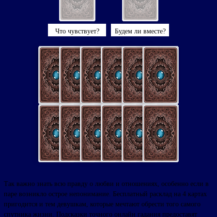
Что чувствует?
Будем ли вместе?
Так важно знать всю правду о любви и отношениях, особенно если в
паре возникло острое непонимание. Бесплатный расклад на 4 картах
пригодится и тем девушкам, которые мечтают обрести того самого
спутника жизни. Подсказки точного онлайн гадания предоставят