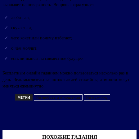
выплывет на поверхность. Вопрошающая узнает:
любит ли;
скучает ли;
чего хочет или почему избегает;
о чём молчит;
есть ли шансы на совместное будущее.
Бесплатным онлайн гаданием можно пользоваться несколько раз в
день. Ведь мыслительные потоки людей стихийны, а эмоции могут
меняться ежеминутно.
МЕТКИ
На любовь и отношения
На мужчину
ПОХОЖИЕ ГАДАНИЯ