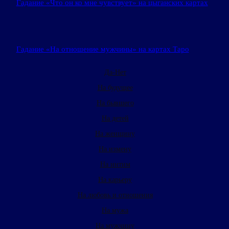
Гадание «Что он ко мне чувствует» на цыганских картах
Гадание «На отношение мужчины» на картах Таро
Да-Нет
На будущее
На бывшего
На детей
На женщину
На измену
На интим
На карьеру
На любовь и отношения
На мужа
На мужчину