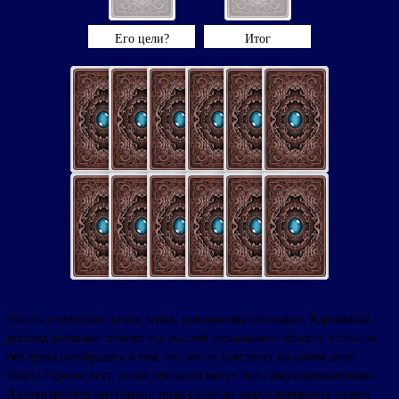
Его цели?
Итог
Узнать о чувствах парня, мужа, поклонника несложно. Картёжный
расклад детально опишет ход мыслей загаданного объекта, чтобы вы
без труда разобрались в том, что же он чувствует на самом деле.
Карты Таро не лгут, но их послания могут быть завуалированными.
Активизируйте интуицию, тогда скрытый смысл выпавших знаков