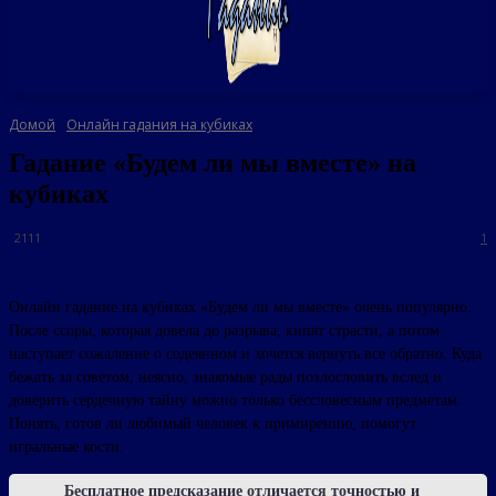
Домой
Онлайн гадания на кубиках
Гадание «Будем ли мы вместе» на
кубиках
2111
1
Онлайн гадание на кубиках «Будем ли мы вместе» очень популярно.
После ссоры, которая довела до разрыва, кипят страсти, а потом
наступает сожаление о содеянном и хочется вернуть все обратно. Куда
бежать за советом, неясно, знакомые рады позлословить вслед и
доверить сердечную тайну можно только бессловесным предметам.
Понять, готов ли любимый человек к примирению, помогут
игральные кости.
Бесплатное предсказание отличается точностью и