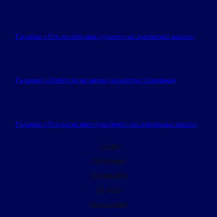
Гадание «Что он обо мне думает» на цыганских картах
Гадание «Любит ли он меня» на картах Ленорман
Гадание «Что он ко мне чувствует» на цыганских картах
Да-Нет
На будущее
На бывшего
На детей
На женщину