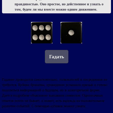
правдивостью. Оно простое, но действенное и узнать о
том, будем ли мы вместе можно одним движением.
Гадать
Гадание проводится самостоятельно, толкователей и посредников не
требуется. Кубики брошены, провидение услышало призыв и готово
поделиться информацией о будущем, но в аллегоричной форме.
Дается подробное объяснение выпавших символов. Однозначных
ответов почти не бывает, а значит, есть надежда на положительное
развитие событий. С помощью кубиков можно узнать: