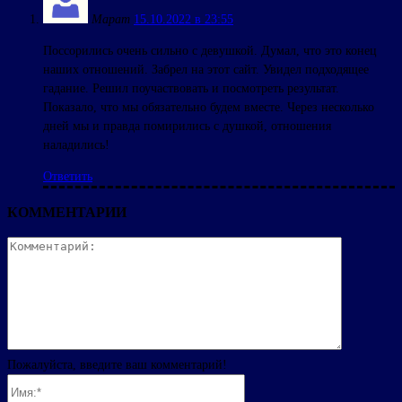
Марат
15.10.2022 в 23:55
Поссорились очень сильно с девушкой. Думал, что это конец
наших отношений. Забрел на этот сайт. Увидел подходящее
гадание. Решил поучаствовать и посмотреть результат.
Показало, что мы обязательно будем вместе. Через несколько
дней мы и правда помирились с душкой, отношения
наладились!
Ответить
КОММЕНТАРИИ
Комментар
Пожалуйста, введите ваш комментарий!
Имя:*