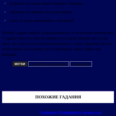
возможно ли снова начать общение с бывшим;
насколько он обижен после расставания;
стоит ли ждать примирения с мужчиной.
Онлайн гадание требует сосредоточенности и отсутствия скептицизма.
У судьбы тоже есть чувство юмора и она порой недобро шутит над
теми, кто пользуется ее благосклонностью от скуки. Древний способ
точно укажет на состояние дел и приоткроет завесу тайны над
будущим.
МЕТКИ
На любовь и отношения
На мужчину
ПОХОЖИЕ ГАДАНИЯ
Гадание «Помиримся ли мы» на