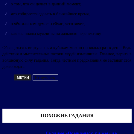
о том, что он делает в данный момент;
что собирается сделать в ближайшее время;
о чём или ком думает сейчас, чего хочет;
каковы планы мужчины на дальнюю перспективу.
Обращаться к виртуальным кубикам можно несколько раз в день. Ведь
действия и мыслительные потоки людей изменчивы. Главное, верить в
волшебную силу гадания. Тогда честные предсказания не заставят себя
долго ждать.
МЕТКИ
На мужчину
ПОХОЖИЕ ГАДАНИЯ
Гадание «Помиримся ли мы» на