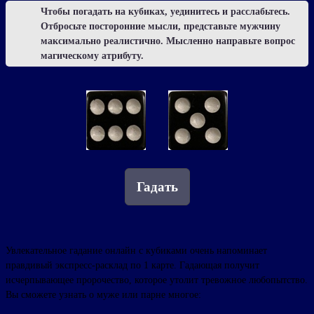
Чтобы погадать на кубиках, уединитесь и расслабьтесь.
Отбросьте посторонние мысли, представьте мужчину
максимально реалистично. Мысленно направьте вопрос
магическому атрибуту.
Гадать
Увлекательное гадание онлайн с кубиками очень напоминает
правдивый экспресс-расклад по 1 карте. Гадающая получит
исчерпывающее пророчество, которое утолит тревожное любопытство.
Вы сможете узнать о муже или парне многое: