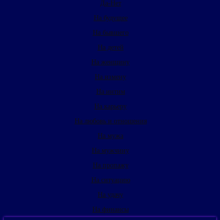
Да-Нет
На будущее
На бывшего
На детей
На женщину
На измену
На интим
На карьеру
На любовь и отношения
На мужа
На мужчину
На пропажу
На ситуацию
На удачу
На финансы