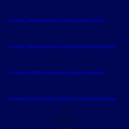
Гадание «На ближайшее будущее» на картах Таро
Гадание «Что он обо мне думает» на цыганских картах
Гадание «Любит ли он меня» на картах Ленорман
Гадание «Что он ко мне чувствует» на цыганских картах
Да-Нет
На будущее
На бывшего