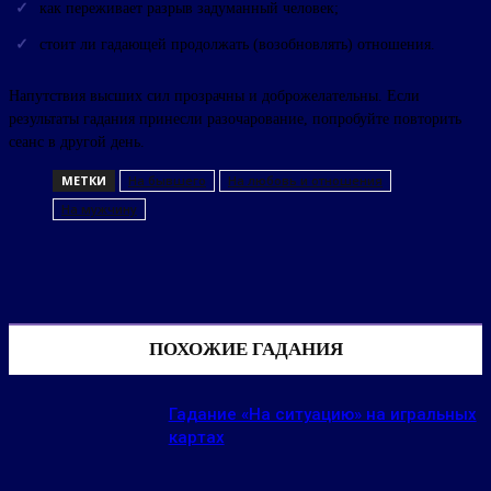
как переживает разрыв задуманный человек;
стоит ли гадающей продолжать (возобновлять) отношения.
Напутствия высших сил прозрачны и доброжелательны. Если
результаты гадания принесли разочарование, попробуйте повторить
сеанс в другой день.
МЕТКИ
На бывшего
На любовь и отношения
На мужчину
ПОХОЖИЕ ГАДАНИЯ
Гадание «На ситуацию» на игральных
картах