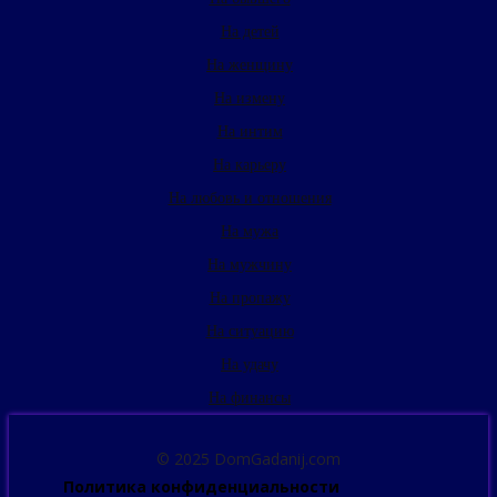
На детей
На женщину
На измену
На интим
На карьеру
На любовь и отношения
На мужа
На мужчину
На пропажу
На ситуацию
На удачу
На финансы
© 2025 DomGadanij.com
Политика конфиденциальности