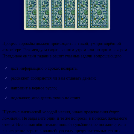
Процесс ворожбы должен происходить в тихой, умиротворённой
атмосфере. Рекомендуем гадать ранним утром или поздним вечером.
Правдивое онлайн гадание решит главные задачи вопрошающего:
даст информацию о сроках возврата;
расскажет, собираются ли вам отдавать деньги;
направит в верное русло;
подскажет, чего делать точно не стоит.
Шутить с магической колодой нельзя, иначе предсказания будут
ложными. Не задавайте одни и те же вопросы, в поисках желаемого
ответа. Вселенная обязательно пошлёт судьбоносное послание, если
вы искренне верите в волшебную силу предсказательных техник.