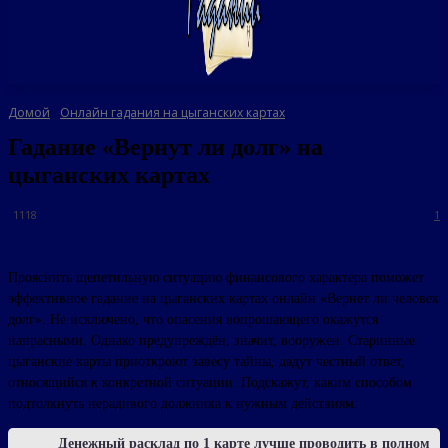
Домой
Онлайн гадания на цыганских картах
Гадание «Вернут ли долг» на
цыганских картах
1118
1
Прояснить щепетильную ситуацию финансового характера поможет
эффективное гадание на цыганских картах онлайн «Вернет ли человек
долг». Не исключено, что опасения вопрошающего окажутся
напрасными. Однако предупреждён, значит, вооружен. Старинные
цыганские карты приоткроют завесу тайны, дадут честный ответ,
относящийся к конкретной ситуации. Подскажут, каким способом
подтолкнуть нерадивого должника к нужным действиям.
Денежный расклад по 1 карте лучше проводить в полном