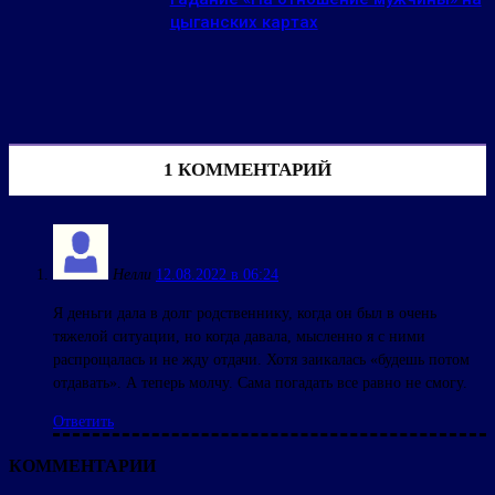
цыганских картах
1 КОММЕНТАРИЙ
Нелли
12.08.2022 в 06:24
Я деньги дала в долг родственнику, когда он был в очень
тяжелой ситуации, но когда давала, мысленно я с ними
распрощалась и не жду отдачи. Хотя заикалась «будешь потом
отдавать». А теперь молчу. Сама погадать все равно не смогу.
Ответить
КОММЕНТАРИИ