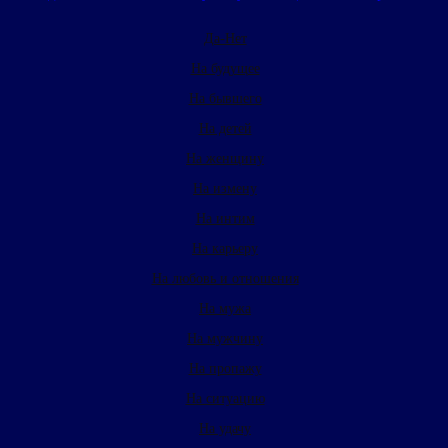
Да-Нет
На будущее
На бывшего
На детей
На женщину
На измену
На интим
На карьеру
На любовь и отношения
На мужа
На мужчину
На пропажу
На ситуацию
На удачу