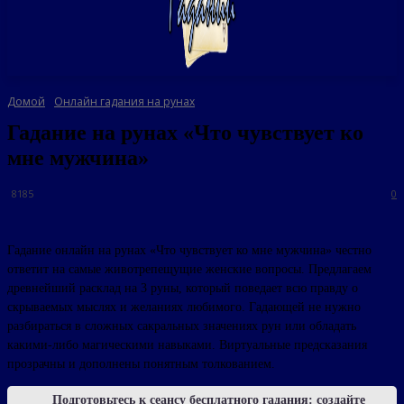
Домой
Онлайн гадания на рунах
Гадание на рунах «Что чувствует ко
мне мужчина»
8185
0
Гадание онлайн на рунах «Что чувствует ко мне мужчина» честно
ответит на самые животрепещущие женские вопросы. Предлагаем
древнейший расклад на 3 руны, который поведает всю правду о
скрываемых мыслях и желаниях любимого. Гадающей не нужно
разбираться в сложных сакральных значениях рун или обладать
какими-либо магическими навыками. Виртуальные предсказания
прозрачны и дополнены понятным толкованием.
Подготовьтесь к сеансу бесплатного гадания: создайте