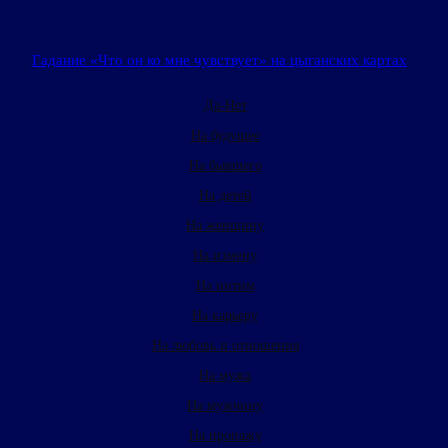
Гадание «Что он ко мне чувствует» на цыганских картах
Да-Нет
На будущее
На бывшего
На детей
На женщину
На измену
На интим
На карьеру
На любовь и отношения
На мужа
На мужчину
На пропажу