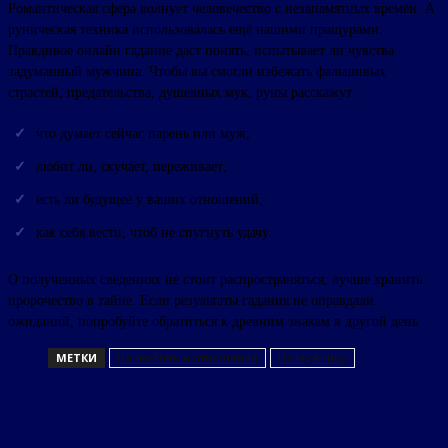
Романтическая сфера волнует человечество с незапамятных времён. А
руническая техника использовалась ещё нашими пращурами.
Правдивое онлайн гадание даст понять, испытывает ли чувства
задуманный мужчина. Чтобы вы смогли избежать фальшивых
страстей, предательства, душевных мук, руны расскажут:
что думает сейчас парень или муж;
любит ли, скучает, переживает;
есть ли будущее у ваших отношений;
как себя вести, чтоб не спугнуть удачу.
О полученных сведениях не стоит распространяться, лучше хранить
пророчество в тайне. Если результаты гадания не оправдали
ожиданий, попробуйте обратиться к древним знакам в другой день.
МЕТКИ
На любовь и отношения
На мужчину