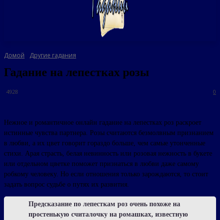
Домой
Другие гадания
Гадание на лепестках розы
4928
0
Нежное и романтичное онлайн гадание на лепестках роз раскроет
истинные чувства партнера. Розы считаются безмолвным признанием
в любви, а их цвет говорит гораздо больше, чем самые утонченные
стихи. Арая страсть, белая невинность или розовая нежность в букете
или отдельном цветке поможет признаться в любви даже самому
робкому человеку. Но если отношения только зарождаются, то стоит
задать вопрос судьбе о путях их развития.
Предсказание по лепесткам роз очень похоже на
простенькую считалочку на ромашках, известную