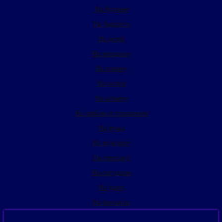
На будущее
На бывшего
На детей
На женщину
На измену
На интим
На карьеру
На любовь и отношения
На мужа
На мужчину
На пропажу
На ситуацию
На удачу
На финансы