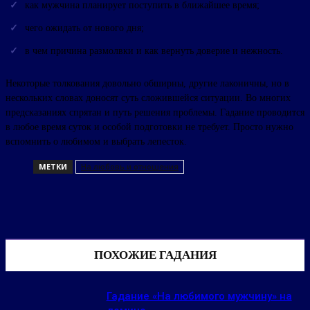
как мужчина планирует поступить в ближайшее время;
чего ожидать от нового дня;
в чем причина размолвки и как вернуть доверие и нежность.
Некоторые толкования довольно обширны, другие лаконичны, но в
нескольких словах доносят суть сложившейся ситуации. Во многих
предсказаниях спрятан и путь решения проблемы. Гадание проводится
в любое время суток и особой подготовки не требует. Просто нужно
вспомнить о любимом и выбрать лепесток.
МЕТКИ
На любовь и отношения
ПОХОЖИЕ ГАДАНИЯ
Гадание «На любимого мужчину» на