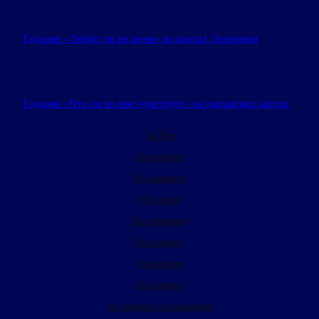
Гадание «Любит ли он меня» на картах Ленорман
Гадание «Что он ко мне чувствует» на цыганских картах
Да-Нет
На будущее
На бывшего
На детей
На женщину
На измену
На интим
На карьеру
На любовь и отношения