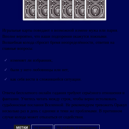
Игральные карты поведают о возможной измене мужа или парня.
Вполне вероятно, что ваши подозрения окажутся ложными.
Волшебная колода сбросит бремя неопределённости, ответив на
главные вопросы:
изменяет ли избранник;
были у него любовницы или нет;
как себя вести в сложившейся ситуации.
Ответы бесплатного онлайн гадания требуют серьёзного отношения и
фантазии. Учитесь читать между строк, чтобы верно истолковать
судьбоносные послания Вселенной. Не рекомендуем тревожить Оракул
несколько раз в день с одними и теми же проблемами. В противном
случае колода может отказаться от содействия.
МЕТКИ
На измену
На любовь и отношения