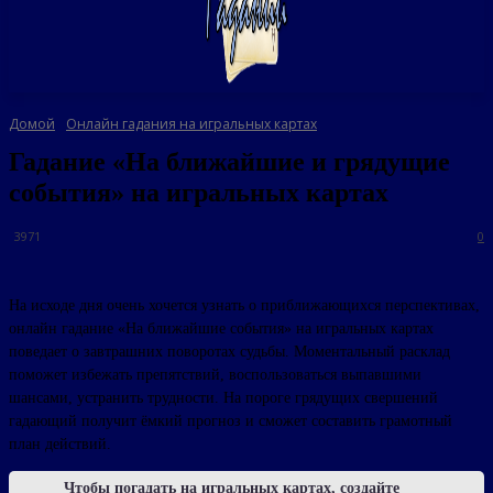
Домой
Онлайн гадания на игральных картах
Гадание «На ближайшие и грядущие
события» на игральных картах
3971
0
На исходе дня очень хочется узнать о приближающихся перспективах,
онлайн гадание «На ближайшие события» на игральных картах
поведает о завтрашних поворотах судьбы. Моментальный расклад
поможет избежать препятствий, воспользоваться выпавшими
шансами, устранить трудности. На пороге грядущих свершений
гадающий получит ёмкий прогноз и сможет составить грамотный
план действий.
Чтобы погадать на игральных картах, создайте