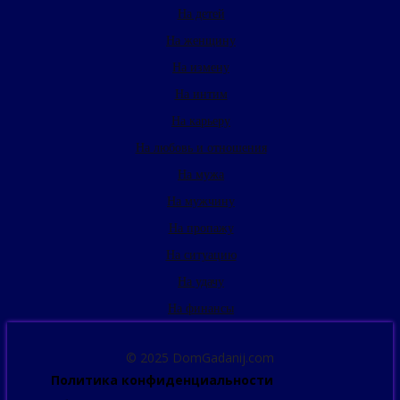
На детей
На женщину
На измену
На интим
На карьеру
На любовь и отношения
На мужа
На мужчину
На пропажу
На ситуацию
На удачу
На финансы
© 2025 DomGadanij.com
Политика конфиденциальности