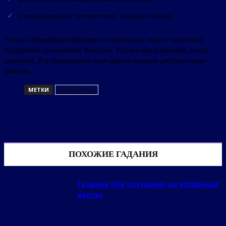
о командировках, путешествиях, личных поездках.
Узнать о ближайшем будущем по максимуму, значит, заручиться
поддержкой своенравной Фортуны. Тот, кто предупреждён, всегда
вооружён. И в современном мире данное правило действительно
работает.
МЕТКИ
На будущее
ПОХОЖИЕ ГАДАНИЯ
Гадание «На ситуацию» на игральных
картах