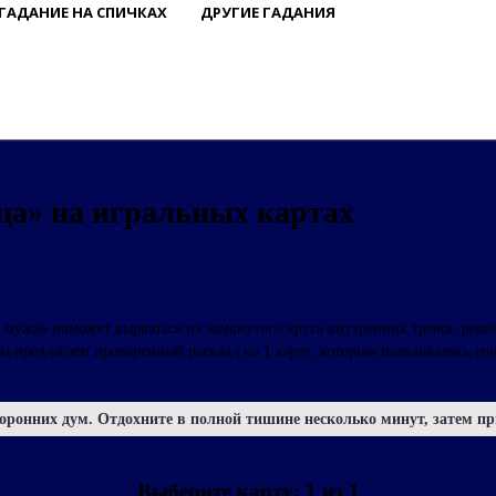
ГАДАНИЕ НА СПИЧКАХ
ДРУГИЕ ГАДАНИЯ
ца» на игральных картах
 мужа» поможет вырваться из замкнутого круга внутренних тревог, ревн
Мы предлагаем проверенный расклад на 1 карте, которым пользовались е
оронних дум. Отдохните в полной тишине несколько минут, затем пр
Выберите карту:
1
из
1