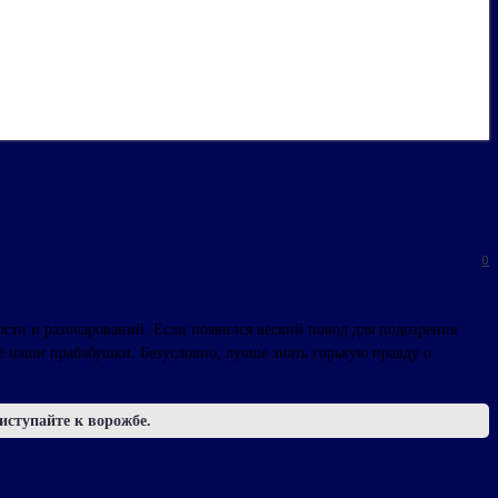
0
ости и разочарований. Если появился веский повод для подозрения
щё наши прабабушки. Безусловно, лучше знать горькую правду о
иступайте к ворожбе.