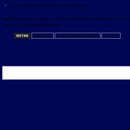
как себя вести в нынешних обстоятельствах.
Правдивое онлайн гадание не решит навалившиеся неприятности. Но у
счастью, безоблачному будущему.
МЕТКИ
На измену
На любовь и отношения
На мужа
ПОДЕЛИТЬСЯ