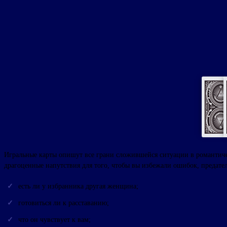
Игральные карты опишут все грани сложившейся ситуации в романтиче
драгоценные напутствия для того, чтобы вы избежали ошибок, предате
есть ли у избранника другая женщина;
готовиться ли к расставанию;
что он чувствует к вам;