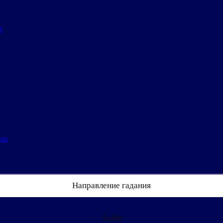
х
тах
Направление гадания
Да-Нет