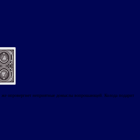
ли же опровергнет неприятные домыслы вопрошающей. Колода подарит