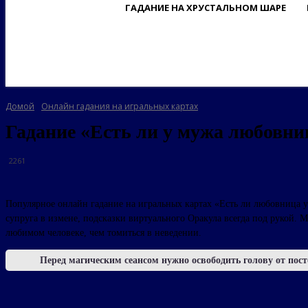
ГАДАНИЕ НА ХРУСТАЛЬНОМ ШАРЕ
Домой
Онлайн гадания на игральных картах
Гадание «Есть ли у мужа любовни
2261
Популярное онлайн гадание на игральных картах «Есть ли любовница у
супруга в измене, подсказки виртуального Оракула всегда под рукой. 
любимом человеке, чем томиться в неведении.
Перед магическим сеансом нужно освободить голову от пост