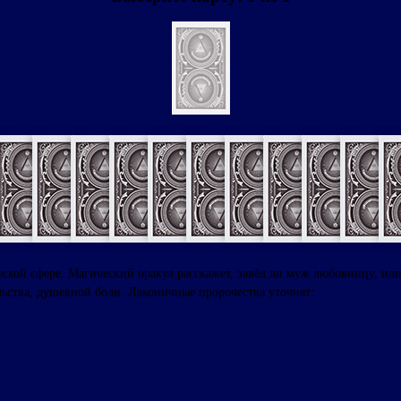
ской сфере. Магический оракул расскажет, завёл ли муж любовницу, и
льства, душевной боли. Лаконичные пророчества уточнят: