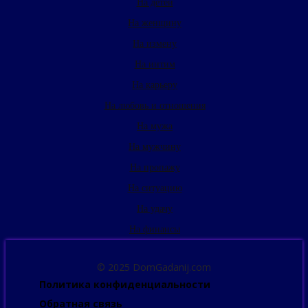
На детей
На женщину
На измену
На интим
На карьеру
На любовь и отношения
На мужа
На мужчину
На пропажу
На ситуацию
На удачу
На финансы
© 2025 DomGadanij.com
Политика конфиденциальности
Обратная связь