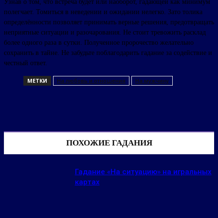
Узнав о том, что встреча будет или наоборот, гадающей как минимум
полегчает. Томиться в неведении и ожидании нелегко. Зато толика
определённости позволяет принимать верные решения, предотвращать
неприятные ситуации и разочарования. Не стоит тревожить расклад
более одного раза в сутки. Полученное пророчество желательно
сохранить в тайне. Не забудьте поблагодарить гадание за содействие и
честный ответ.
МЕТКИ
На любовь и отношения
На мужчину
ПОХОЖИЕ ГАДАНИЯ
Гадание «На ситуацию» на игральных
картах